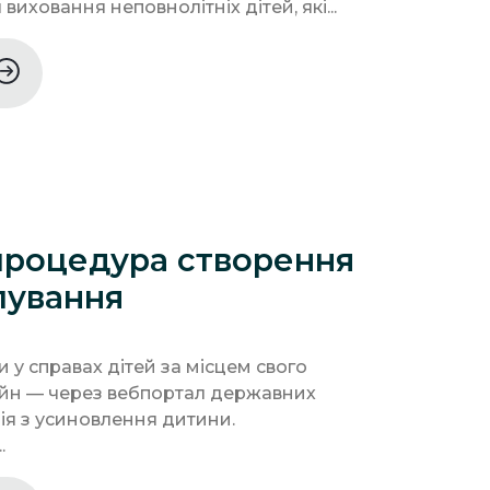
иховання неповнолітніх дітей, які...
процедура створення
клування
и у справах дітей за місцем свого
йн — через вебпортал державних
ція з усиновлення дитини.
.