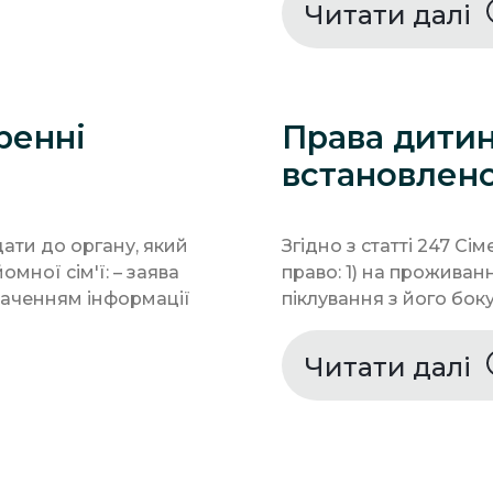
Читати далі
ренні
Права дитин
встановлено
дати до органу, який
Згідно з статті 247 С
мної сім'ї: – заява
право: 1) на проживанн
значенням інформації
піклування з його боку;
Читати далі