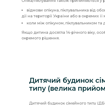
Опіка/піклування також припиняються у р
відмови опікуна, піклувальника від об
дії на території України або в окремих ї
коли між опікуном, піклувальником та
Якщо дитина досягла 14-річного віку, осо
окремого рішення.
Дитячий будинок сі
типу (велика прийом
Дитячий будинок сімейного типу (ДБ