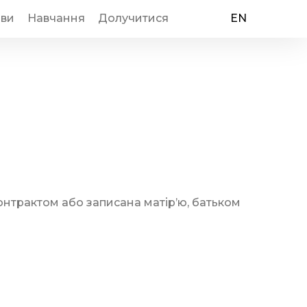
иви
Навчання
Долучитися
EN
контрактом або записана матір’ю, батьком