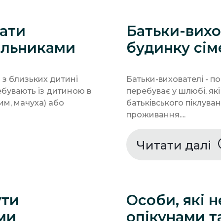
тати
Батьки-вихо
альниками
будинку сім
 з близьких дитині
Батьки-вихователі - 
ребувають із дитиною в
перебуває у шлюбі, які
им, мачуха) або
батьківського піклува
проживання....
Читати далі
ути
Особи, які 
ми
опікунами т