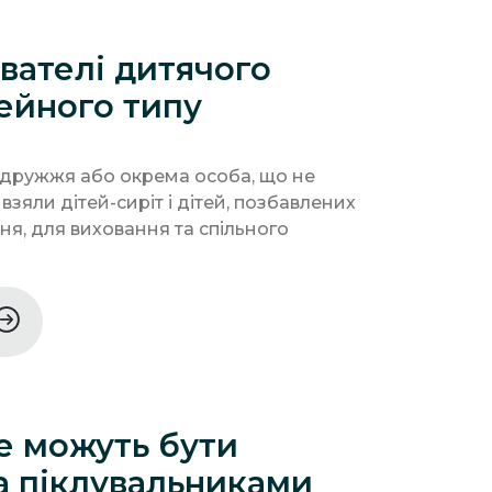
вателі дитячого
ейного типу
подружжя або окрема особа, що не
 взяли дітей-сиріт і дітей, позбавлених
ння, для виховання та спільного
не можуть бути
а піклувальниками