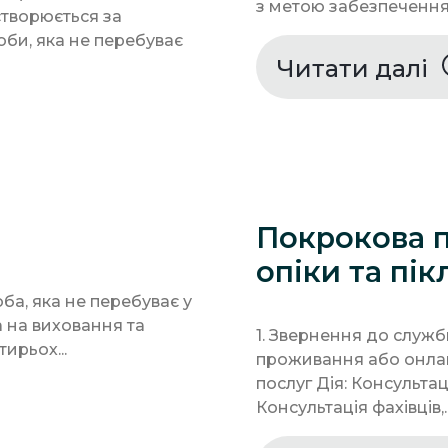
з метою забезпечення в
створюється за
би, яка не перебуває
Читати далі
Покрокова 
опіки та пі
ба, яка не перебуває у
а на виховання та
1. Звернення до служб
ирьох...
проживання або онла
послуг Дія: Консульта
Консультація фахівців,..