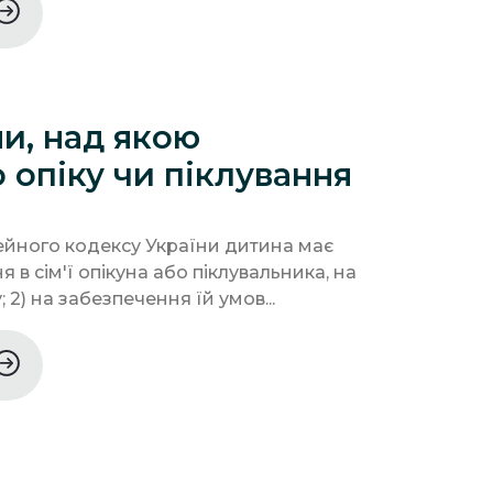
и, над якою
 опіку чи піклування
імейного кодексу України дитина має
я в сім'ї опікуна або піклувальника, на
 2) на забезпечення їй умов...