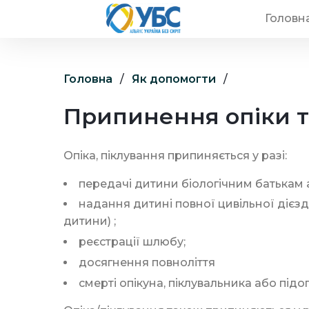
Головн
Головна
/
Як допомогти
/
Припинення опіки т
Опіка, піклування припиняється у разі:
передачі дитини біологічним батькам
надання дитині повної цивільної дієзд
дитини
) ;
реєстрації шлюбу;
досягнення повноліття
смерті опікуна, піклувальника або підо