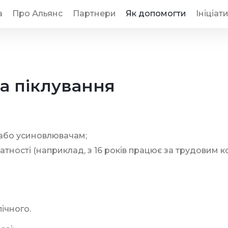
а
Про Альянс
Партнери
Як допомогти
Ініціат
а піклування
 або усиновлювачам;
атності (
наприклад, з 16 років працює за трудовим 
пічного.