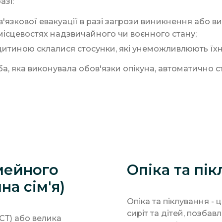
азі:
ов'язкової евакуації в разі загрози виникнення або 
ї місцевостях надзвичайного чи воєнного стану;
 дитиною склалися стосунки, які унеможливлюють їх
ба, яка виконувала обов'язки опікуна, автоматично 
мейного
Опіка та пі
на сім'я)
Опіка та піклування -
сиріт та дітей, позбав
СТ) або велика