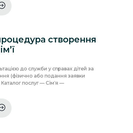
процедура створення
ім’ї
льтацією до служби у справах дітей за
ння (фізично або подання заявки
 Каталог послуг — Сім’я —