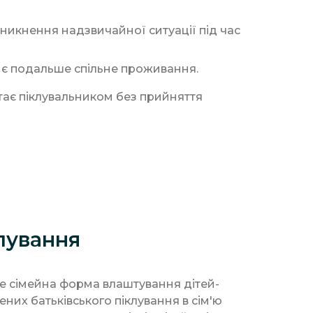
виникнення надзвичайної ситуації під час
нє подальше спільне проживання.
стає піклувальником без прийняття
клування
 це сімейна форма влаштування дітей-
лених батьківського піклування в сім'ю