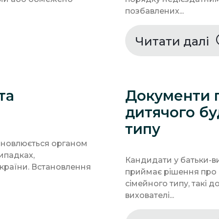
позбавлених...
Читати далі
та
Документи 
дитячого бу
типу
тановлюється органом
випадках,
Кандидати у батьки-ви
країни. Встановлення
приймає рішення про 
сімейного типу, такі д
вихователі...