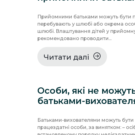
Прийомними батьками можуть бути пр
перебувають у шлюбі або окрема особ
шлюбі. Влаштування дітей у прийомну
рекомендовано проводити...
Читати далі
Особи, які не можут
батьками-виховател
Батьками-вихователями можуть бути п
працездатні особи, за винятком: – осі
встановленому порядку недієздатн