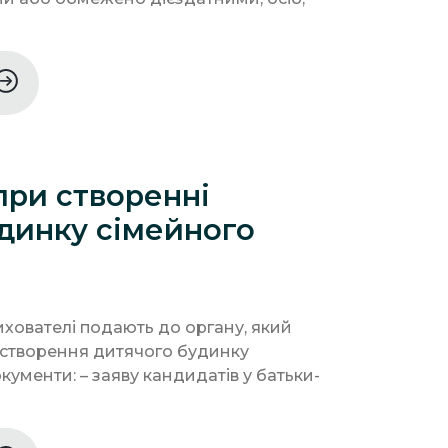
при створенні
динку сімейного
хователі подають до органу, який
створення дитячого будинку
окументи: – заяву кандидатів у батьки-