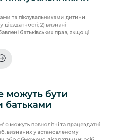
нами та піклувальниками дитини
 у дієздатності; 2) визнані
авлені батьківських прав, якщо ці
не можуть бути
 батьками
м'ю можуть повнолітні та працездатні
сіб, визнаних у встановленому
и або обмежено дієздатними; осіб,