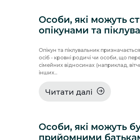
Особи, які можуть с
опікунами та піклув
Опікун та піклувальник призначається
осіб - кровні родичі чи особи, що пе
сімейних відносинах (наприклад, вітч
інших...
Читати далі
Особи, які можуть б
прийомними батька