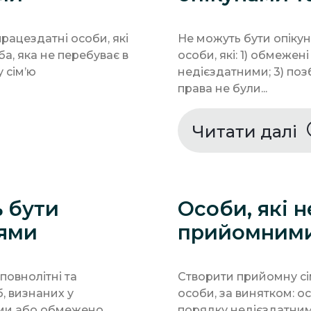
ацездатні особи, які
Не можуть бути опіку
а, яка не перебуває в
особи, які: 1) обмежені
 сім’ю
недієздатними; 3) позб
права не були...
Читати далі
ь бути
Особи, які 
ями
прийомними
овнолітні та
Створити прийомну сі
б, визнаних у
особи, за винятком: о
ими або обмежено
порядку недієздатним