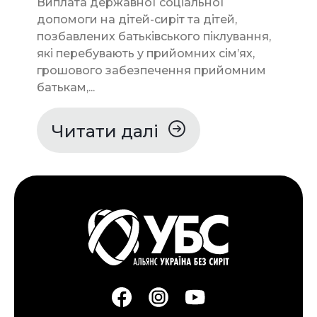
Виплата державної соціальної
допомоги на дітей-сиріт та дітей,
позбавлених батьківського піклування,
які перебувають у прийомних сім’ях,
грошового забезпечення прийомним
батькам,...
Читати далі