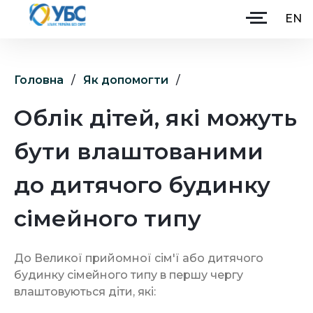
EN
Головна
/
Як допомогти
/
Головна
Облік дітей, які можуть
Про Альянс
бути влаштованими
Партнери
Як допомогти
до дитячого будинку
Ініціативи
сімейного типу
Навчання
До Великої прийомної сім'ї або дитячого
Долучитися
будинку сімейного типу в першу чергу
влаштовуються діти, які: