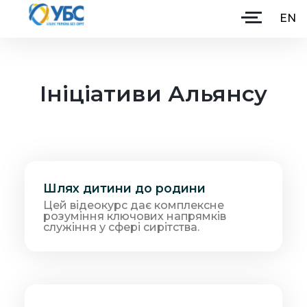
EN
Ініціативи Альянсу
Головна
Про Альянс
Партнери
Як допомогти
Шлях дитини до родини
Ініціативи
Цей відеокурс дає комплексне
розуміння ключових напрямків
служіння у сфері сирітства.
Навчання
Долучитися