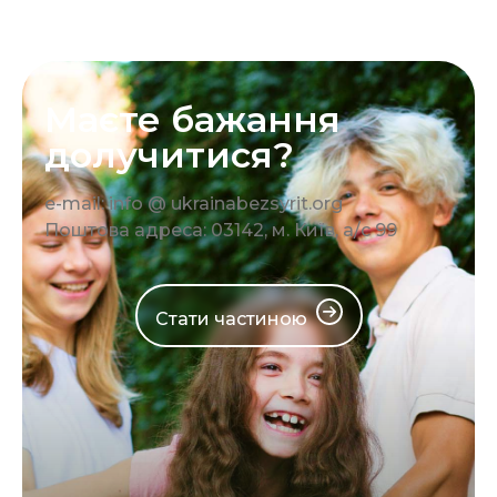
Маєте бажання
долучитися?
e-mail: info @ ukrainabezsyrit.org
Поштова адреса: 03142, м. Київ, а/с 99
Стати частиною