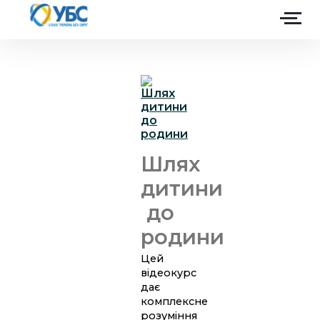
Головна
Про Альянс
Партнери
Шлях
Як допомогти
дитини
до
Ініціативи
родини
Навчання
Цей
Долучитися
відеокурс
дає
комплексне
розуміння