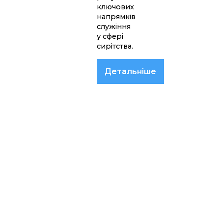
ключових
напрямків
служіння
у сфері
сирітства.
Детальніше