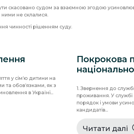
ти скасовано судом за взаємною згодою усиновлюв
ж ними не склалися.
ння чинності рішенням суду.
лення
Покрокова 
національн
ття у сім’ю дитини на
и та обов’язками, як з
1. Звернення до служб
иновлення в Україні...
проживання. У службі 
порядок і умови усино
кандидатів...
Читати далі