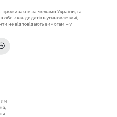
кі проживають за межами України, та
на облік кандидатів в усиновлювачі,
нти не відповідають вимогам; – у
ним
на,
ння