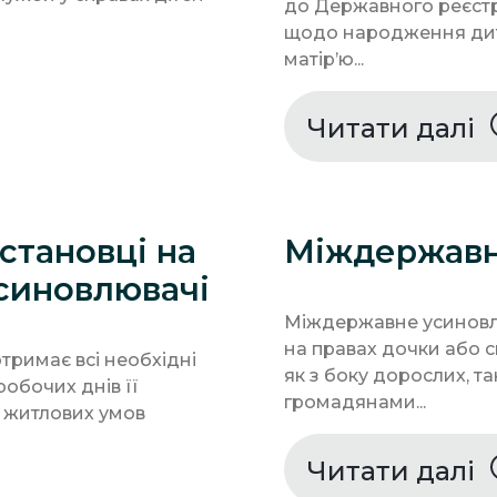
до Державного реєстр
щодо народження дити
матір’ю...
Читати далі
становці на
Міждержавн
усиновлювачі
Міждержавне усиновле
на правах дочки або с
отримає всі необхідні
як з боку дорослих, т
робочих днів її
громадянами...
 житлових умов
Читати далі