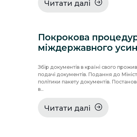
Читати далі
Покрокова процеду
міждержавного уси
Збір документів в країні свого прожи
подачі документів. Подання до Мініс
політики пакету документів. Постанов
в...
Читати далі