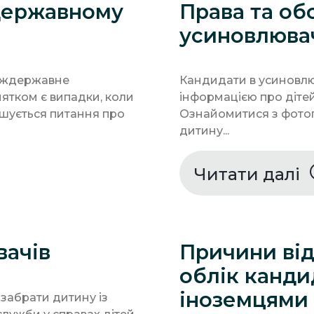
державному
Права та об
усиновлюва
 міждержавне
Кандидати в усиновлю
тком є випадки, коли
інформацією про дітей,
ішується питання про
Ознайомитися з фотог
дитину...
Читати далі
вачів
Причини від
облік канди
іноземцями
 забрати дитину із