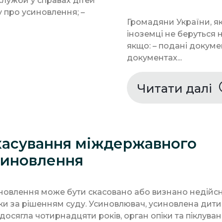
служби у справах дітей
у про усиновлення; –
Громадяни України, я
іноземці не беруться 
якщо: – подані докуме
документах...
Читати далі
касування міждержавного
синовлення
новлення може бути скасовано або визнано недійс
ьки за рішенням суду. Усиновлювач, усиновлена дити
 досягла чотирнадцяти років, орган опіки та піклува