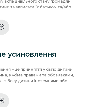
у актів цивільного стану громадян
ни та записати їх батьком та/або
е усиновлення
ння – це прийняття у сім’ю дитини
ина, з усіма правами та обов’язками,
ак і з боку дитини іноземцями або