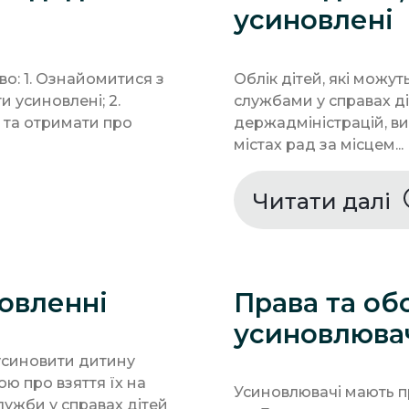
усиновлені
о: 1. Ознайомитися з
Облік дітей, які можу
и усиновлені; 2.
службами у справах д
 та отримати про
держадміністрацій, ви
містах рад за місцем...
Читати далі
овленні
Права та об
усиновлюва
усиновити дитину
ю про взяття їх на
Усиновлювачі мають п
лужби у справах дітей