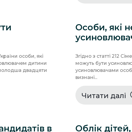
ути
Особи, які 
усиновлюва
України особи, які
Згідно з статті 212 Сі
новлювачем дитини
можуть бути усиновлю
 молодша двадцяти
усиновлювачами особи, 
визнані...
Читати далі
андидатів в
Облік дітей,