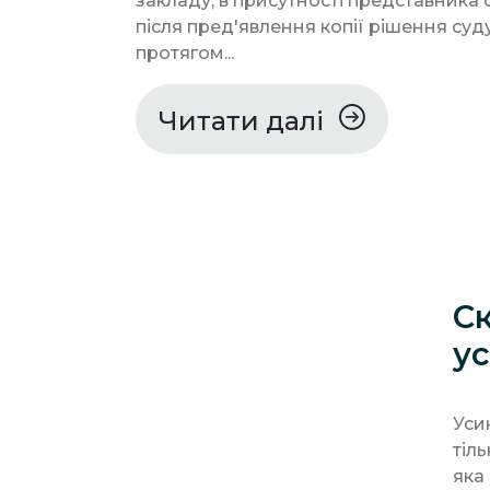
закладу, в присутності представника 
після пред'явлення копії рішення суд
протягом...
Читати далі
С
у
Уси
тіл
яка