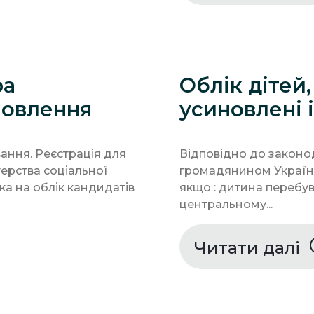
ра
Облік дітей,
новлення
усиновлені
вання. Реєстрація для
Відповідно до законод
терства соціальної
громадянином України
ка на облік кандидатів
якщо : дитина перебув
центральному...
Читати далі