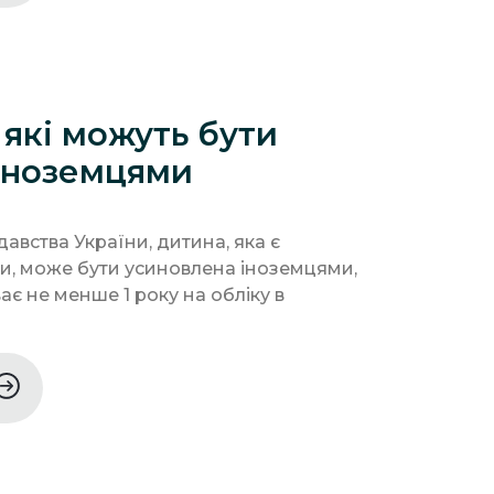
 які можуть бути
 іноземцями
авства України, дитина, яка є
, може бути усиновлена іноземцями,
ає не менше 1 року на обліку в