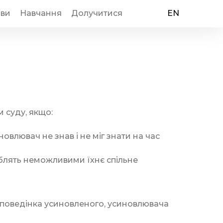
иви
Навчання
Долучитися
EN
 суду, якщо:
овлювач не знав і не міг знати на час
облять неможливими їхнє спільне
 поведінка усиновленого, усиновлювача