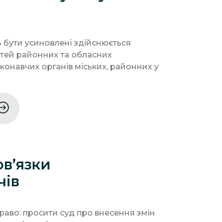
ть бути усиновлені здійснюється
ітей районних та обласних
конавчих органів міських, районних у
ов’язки
чів
раво: просити суд про внесення змін