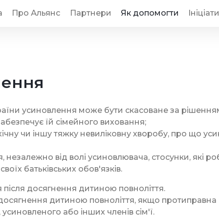
а
Про Альянс
Партнери
Як допомогти
Ініціат
лення
України усиновлення може бути скасоване за рішенням
забезпечує їй сімейного виховання;
чну чи іншу тяжку невиліковну хворобу, про що усин
, незалежно від волі усиновлювача, стосунки, які р
оїх батьківських обов'язків.
 після досягнення дитиною повноліття.
 досягнення дитиною повноліття, якщо протиправна
усиновленого або інших членів сім'ї.