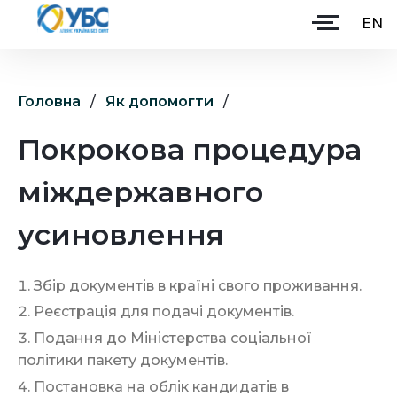
EN
Головна
/
Як допомогти
/
Головна
Покрокова процедура
Про Альянс
міждержавного
Партнери
Як допомогти
усиновлення
Ініціативи
Збір документів в країні свого проживання.
Навчання
Реєстрація для подачі документів.
Долучитися
Подання до Міністерства соціальної
політики пакету документів.
Постановка на облік кандидатів в