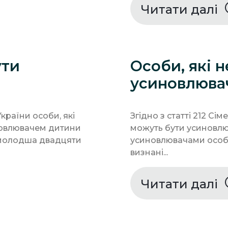
Читати далі
ути
Особи, які 
усиновлюва
України особи, які
Згідно з статті 212 Сі
новлювачем дитини
можуть бути усиновлю
 молодша двадцяти
усиновлювачами особи, 
визнані...
Читати далі