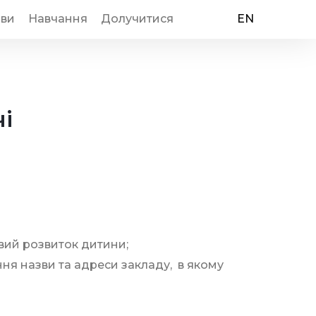
иви
Навчання
Долучитися
EN
і
мовий розвиток дитини;
ня назви та адреси закладу, в якому