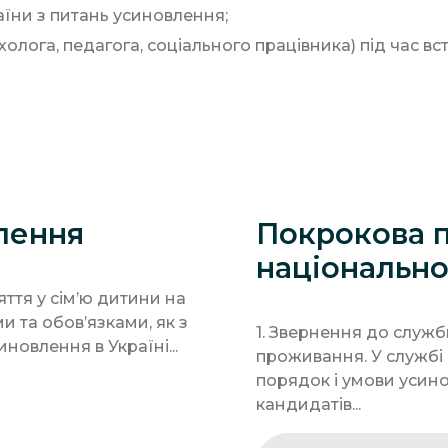
їни з питань усиновлення;
олога, педагога, соціального працівника) під час в
лення
Покрокова 
національн
ття у сім’ю дитини на
и та обов’язками, як з
1. Звернення до служб
иновлення в Україні...
проживання. У службі 
порядок і умови усино
кандидатів...