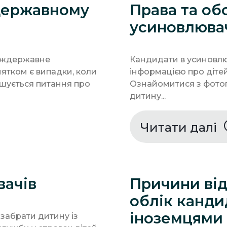
державному
Права та об
усиновлюва
 міждержавне
Кандидати в усиновлю
тком є випадки, коли
інформацією про дітей,
ішується питання про
Ознайомитися з фотог
дитину...
Читати далі
вачів
Причини від
облік канди
іноземцями
 забрати дитину із