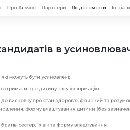
а
Про Альянс
Партнери
Як допомогти
Ініціат
кандидатів в усиновлювач
 які можуть бути усиновлені;
а отримати про дитину таку інформацію:
ідно до висновку про стан здоров'я, фізичний та розу
синовлення, форму влаштування дитини (без зазначен
 братів, сестер, їх вік та форму влаштування.