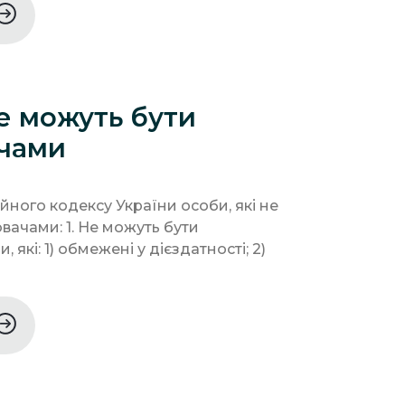
не можуть бути
чами
мейного кодексу України особи, які не
вачами: 1. Не можуть бути
які: 1) обмежені у дієздатності; 2)