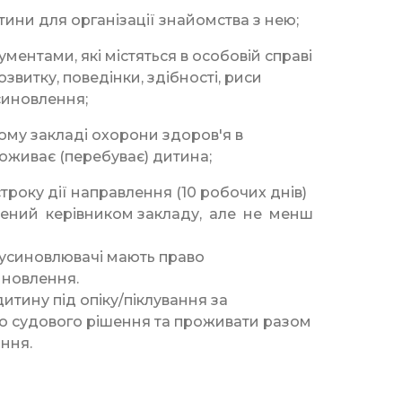
ини для організації знайомства з нею;
ментами, які містяться в особовій справі
витку, поведінки, здібності, риси
синовлення;
му закладі охорони здоров'я в
роживає (перебуває) дитина;
оку дії направлення (10 робочих днів)
начений керівником закладу, але не менш
 усиновлювачі мають право
иновлення.
итину під опіку/піклування за
до судового рішення та проживати разом
ння.