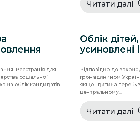
Читати далі
ра
Облік дітей,
новлення
усиновлені
вання. Реєстрація для
Відповідно до законод
терства соціальної
громадянином України
ка на облік кандидатів
якщо : дитина перебув
центральному...
Читати далі