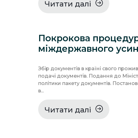
Читати далі
Покрокова процеду
міждержавного уси
Збір документів в країні свого прожи
подачі документів. Подання до Мініс
політики пакету документів. Постанов
в...
Читати далі