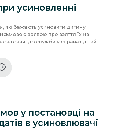
при усиновленні
и, які бажають усиновити дитину
исьмовою заявою про взяття їх на
иновлювачі до служби у справах дітей
мов у постановці на
датів в усиновлювачі