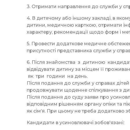
3. Отримати направлення до служби у спр
4. В дитячому або іншому закладі, в яком
дитини, медичною карткою, отримати інфо
характеру, рекомендації щодо форм і мет
5. Провести додаткове медичне обстеже
присутності представника служби у справ
6. Після знайомства з дитиною кандида
відвідувати дитину за місцем її прожива
як три години на день.
Після подання до служби у справах діте
продовжувати щоденне спілкування з ди
Після подання до суду заяви про усиновл
відповідним рішенням органу опіки та п
як сім’я. При цьому не треба додатково 
Кандидати в усиновлювачі зобов'язані: