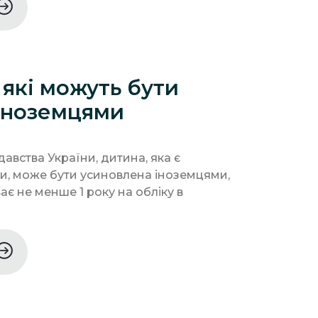
 які можуть бути
 іноземцями
авства України, дитина, яка є
, може бути усиновлена іноземцями,
ає не менше 1 року на обліку в