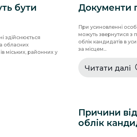
уть бути
Документи 
При усиновленні особ
можуть звернутися з п
ені здійснюється
облік кандидатів в ус
та обласних
за місцем...
в міських, районних у
Читати далі
Причини від
облік канди