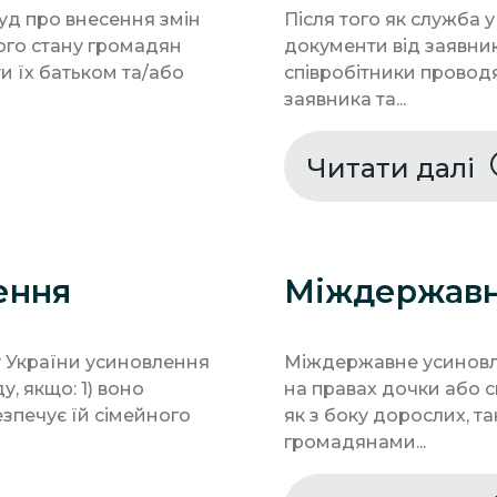
уд про внесення змін
Після того як служба у
ого стану громадян
документи від заявник
 їх батьком та/або
співробітники провод
заявника та...
Читати далі
ення
Міждержавн
су України усиновлення
Міждержавне усиновле
, якщо: 1) воно
на правах дочки або с
езпечує їй сімейного
як з боку дорослих, т
громадянами...