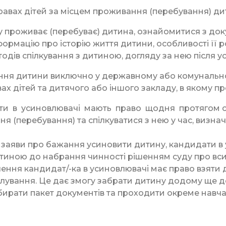
авах дітей за місцем проживання (перебування) дит
у проживає (перебуває) дитина, ознайомитися з доку
рмацію про історію життя дитини, особливості її роз
одів спілкування з дитиною, догляду за нею після у
ння дитини виключно у державному або комунально
ах дітей та дитячого або іншого закладу, в якому п
ти в усиновлювачі мають право щодня протягом стр
ння (перебування) та спілкуватися з нею у час, виз
й заяви про бажання усиновити дитину, кандидати в
тиною до набрання чинності рішенням суду про вс
ення кандидат/-ка в усиновлювачі має право взяти д
іклування. Це дає змогу забрати дитину додому ще 
збирати пакет документів та проходити окреме навча