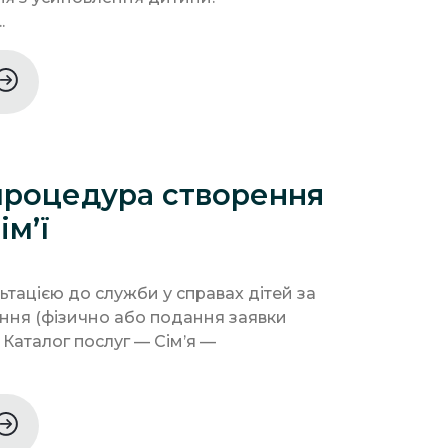
.
процедура створення
ім’ї
льтацією до служби у справах дітей за
ння (фізично або подання заявки
 Каталог послуг — Сім’я —