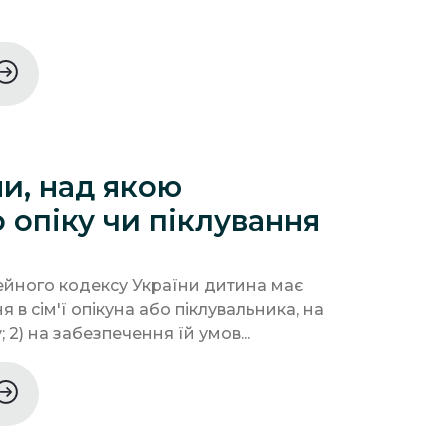
и, над якою
 опіку чи піклування
імейного кодексу України дитина має
я в сім'ї опікуна або піклувальника, на
 2) на забезпечення їй умов...