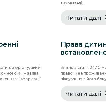
вихователі...
Читати далі
ренні
Права дитин
встановлено
дати до органу, який
Згідно з статті 247 С
мної сім'ї: – заява
право: 1) на проживанн
значенням інформації
піклування з його боку;
Читати далі