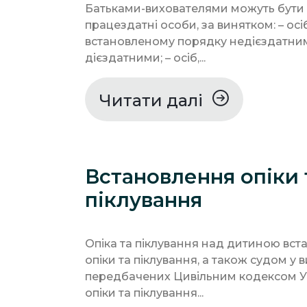
Батьками-вихователями можуть бути п
працездатні особи, за винятком: – осі
встановленому порядку недієздатн
дієздатними; – осіб,...
Читати далі
Встановлення опіки 
піклування
Опіка та піклування над дитиною вс
опіки та піклування, а також судом у 
передбачених Цивільним кодексом У
опіки та піклування...