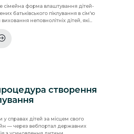
 це сімейна форма влаштування дітей-
лених батьківського піклування в сім'ю
иховання неповнолітніх дітей, які...
процедура створення
клування
и у справах дітей за місцем свого
йн — через вебпортал державних
ція з усиновлення дитини.