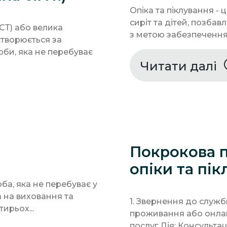
Опіка та піклування -
сиріт та дітей, позбав
СТ) або велика
з метою забезпечення в
створюється за
би, яка не перебуває
Читати далі
Покрокова 
опіки та пі
ба, яка не перебуває у
а на виховання та
1. Звернення до служб
ирьох...
проживання або онла
послуг Дія: Консульта