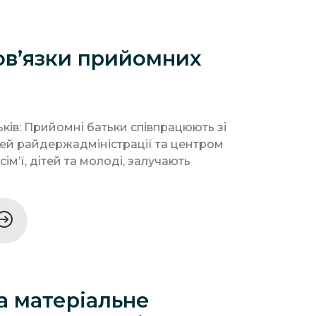
ов’язки прийомних
ків: Прийомні батьки співпрацюють зі
тей райдержадміністрації та центром
ім’ї, дітей та молоді, залучають
а матеріальне