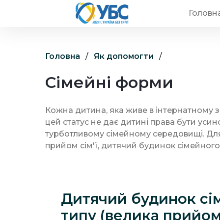
Головн
Головна
/
Як допомогти
/
Сімейні форми
Кожна дитина, яка живе в інтернатному за
цей статус не дає дитині права бути усин
турботливому сімейному середовищі. Для 
прийом сім'ї, дитячий будинок сімейного
Дитячий будинок сі
типу (велика прийом