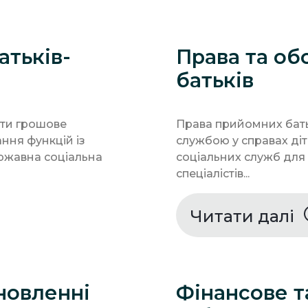
атьків-
Права та об
батьків
ати грошове
Права прийомних бать
ння функцій із
службою у справах ді
ержавна соціальна
соціальних служб для с
спеціалістів...
Читати далі
новленні
Фінансове т