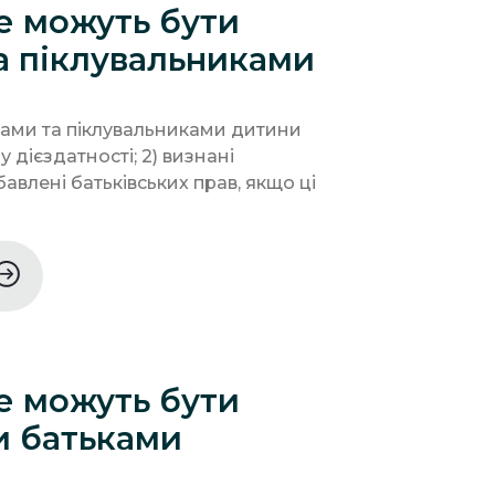
не можуть бути
а піклувальниками
нами та піклувальниками дитини
 у дієздатності; 2) визнані
авлені батьківських прав, якщо ці
не можуть бути
 батьками