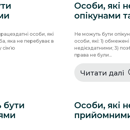
ути
Особи, які 
ми
опікунами т
ацездатні особи, які
Не можуть бути опіку
а, яка не перебуває в
особи, які: 1) обмежені
 сім’ю
недієздатними; 3) позб
права не були...
Читати далі
ь бути
Особи, які 
ями
прийомними