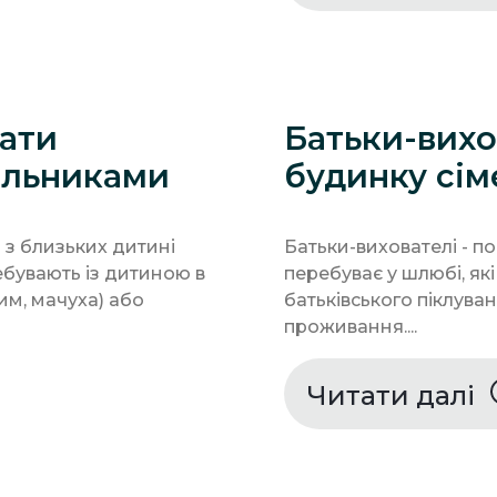
тати
Батьки-вихо
альниками
будинку сім
 з близьких дитині
Батьки-вихователі - 
ребувають із дитиною в
перебуває у шлюбі, які
им, мачуха) або
батьківського піклува
проживання....
Читати далі