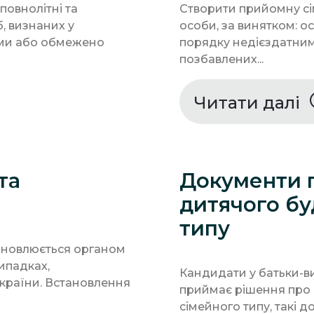
овнолітні та
Створити прийомну сі
б, визнаних у
особи, за винятком: о
ими або обмежено
порядку недієздатним
позбавлених...
Читати далі
та
Документи 
дитячого бу
типу
тановлюється органом
випадках,
Кандидати у батьки-ви
країни. Встановлення
приймає рішення про 
сімейного типу, такі д