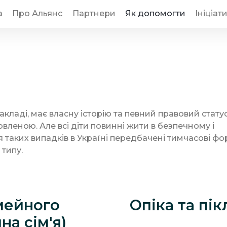
а
Про Альянс
Партнери
Як допомогти
Ініціат
кладі, має власну історію та певний правовий статус.
овленою. Але всі діти повинні жити в безпечному і
таких випадків в Україні передбачені тимчасові фор
 типу.
мейного
Опіка та пі
на сім'я)