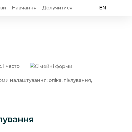
иви
Навчання
Долучитися
EN
 І часто
ми налаштування: опіка, піклування,
клування