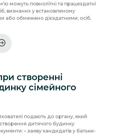
м'ю можуть повнолітні та працездатні
сіб, визнаних у встановленому
и або обмежено дієздатними; осіб,
при створенні
динку сімейного
хователі подають до органу, який
створення дитячого будинку
окументи: – заяву кандидатів у батьки-