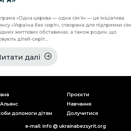
грама «Одна церква — одна сімʼя» — це ініціатива
янсу «Україна без сиріт», створена для підтримки сім
адних життєвих обставинах, а також родин, що
вують дітей-сиріт:...
Читати далі
овна
Проєкти
 Альянс
Навчання
оби допомоги дітям
Долучитися
e-mail: info @ ukrainabezsyrit.org