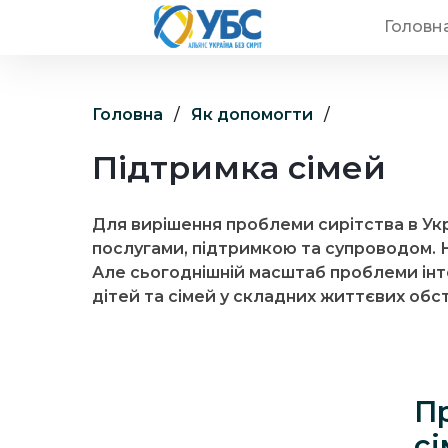
Головн
Головна
/
Як допомогти
/
Підтримка сімей
Для вирішення проблеми сирітства в Укра
послугами, підтримкою та супроводом. Н
Але сьогоднішній масштаб проблеми інт
дітей та сімей у складних життєвих обст
П
сі