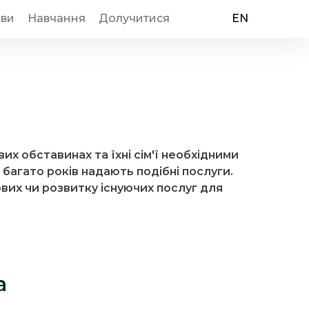
иви
Навчання
Долучитися
EN
х обставинах та їхні сім'ї необхідними
багато років надають подібні послуги.
вих чи розвитку існуючих послуг для
а