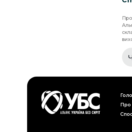
Про
Аль
скл
вихо
Гол
Про
Спос