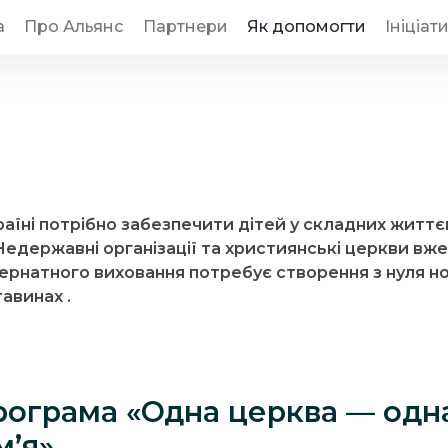
а
Про Альянс
Партнери
Як допомогти
Ініціат
їні потрібно забезпечити дітей у складних життєви
едержавні організації та християнські церкви вже 
ернатного виховання потребує створення з нуля но
авинах .
рограма «Одна церква — одн
мʼя»