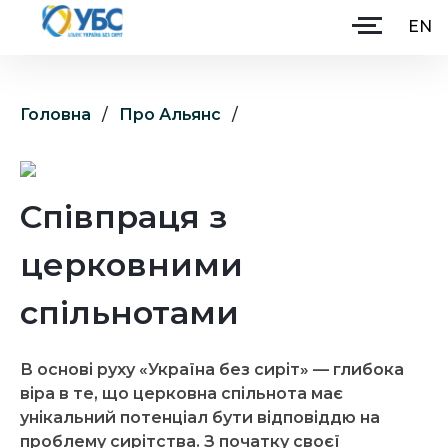
EN
Головна
/
Про Альянс
/
Головна
Про Альянс
Співпраця з
Партнери
Як допомогти
церковними
Ініціативи
спільнотами
Навчання
В основі руху «Україна без сиріт» — глибока
Долучитися
віра в те, що церковна спільнота має
унікальний потенціал бути відповіддю на
проблему сирітства. З початку своєї