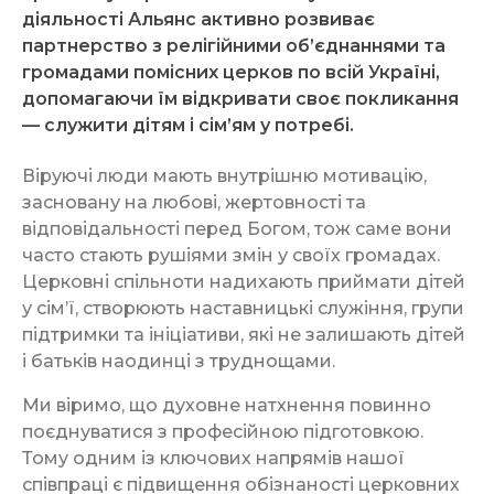
діяльності Альянс активно розвиває
партнерство з релігійними об’єднаннями та
громадами помісних церков по всій Україні,
допомагаючи їм відкривати своє покликання
— служити дітям і сім’ям у потребі.
Віруючі люди мають внутрішню мотивацію,
засновану на любові, жертовності та
відповідальності перед Богом, тож саме вони
часто стають рушіями змін у своїх громадах.
Церковні спільноти надихають приймати дітей
у сім’ї, створюють наставницькі служіння, групи
підтримки та ініціативи, які не залишають дітей
і батьків наодинці з труднощами.
Ми віримо, що духовне натхнення повинно
поєднуватися з професійною підготовкою.
Тому одним із ключових напрямів нашої
співпраці є підвищення обізнаності церковних