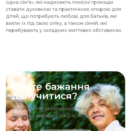
одна сімʼя», які надихають помісні громади
ставати духовною та практичною опорою для
дітей, що потребують любові, для батьків, які
взяли їх під свою опіку, а також сімей, які
перебувають у складних життєвих обставинах.
Маєте бажання
долучитися?
e-mail: info @ ukrainabezsyrit.org
Поштова адреса: 03142, м. Київ, а/с 99