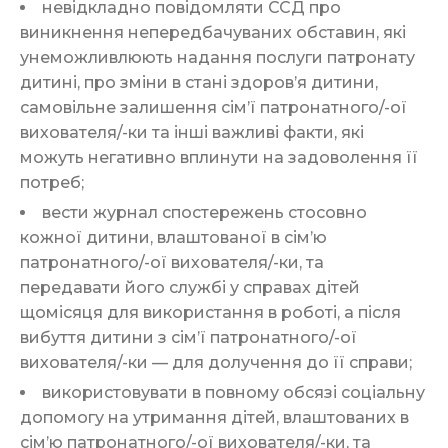
невідкладно повідомляти ССД про
виникнення непередбачуваних обставин, які
унеможливлюють надання послуги патронату
дитині, про зміни в стані здоров’я дитини,
самовільне залишення сім’ї патронатного/-ої
вихователя/-ки та інші важливі факти, які
можуть негативно вплинути на задоволення її
потреб;
вести журнал спостережень стосовно
кожної дитини, влаштованої в сім’ю
патронатного/-ої вихователя/-ки, та
передавати його службі у справах дітей
щомісяця для використання в роботі, а після
вибуття дитини з сім’ї патронатного/-ої
вихователя/-ки — для долучення до її справи;
використовувати в повному обсязі соціальну
допомогу на утримання дітей, влаштованих в
сім’ю патронатного/-ої вихователя/-ки, та