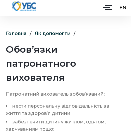
EN
Головна
/
Як допомогти
/
Головна
Обов’язки
Про Альянс
патронатного
Партнери
Як допомогти
вихователя
Ініціативи
Патронатний вихователь зобов’язаний:
Навчання
нести персональну відповідальність за
Долучитися
життя та здоров’я дитини;
забезпечити дитину житлом, одягом,
харчуванням тощо;