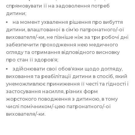
спрямовувати її на задоволення потреб
дитини;
на момент ухвалення рішення про вибуття
дитини, влаштованої в сім’ю патронатного/-ої
вихователя/-ки, не пізніше ніж за три робочі дні
забезпечити проходження нею медичного
огляду та отримання відповідного висновку
про стан її здоров’я;
здійснювати свої обов’язки щодо догляду,
виховання та реабілітації дитини в спосіб, який
унеможливлює приниження її честі та гідності і
застосування насилля, різних форм
жорстокого поводження з дитиною, в тому
числі помічником/-цею патронатного/-ої
вихователя/-ки.