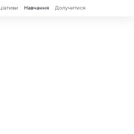
іціативи
Навчання
Долучитися