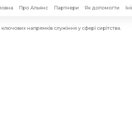
ловна
Про Альянс
Партнери
Як допомогти
Ін
ключових напрямків служіння у сфері сирітства.